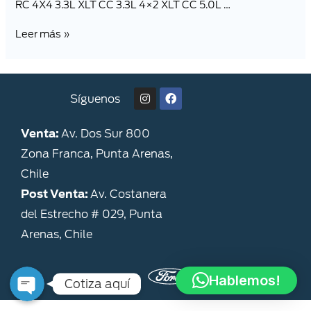
RC 4X4 3.3L XLT CC 3.3L 4×2 XLT CC 5.0L …
Leer más »
Síguenos
Venta:
Av. Dos Sur 800
Zona Franca, Punta Arenas,
Chile
Post Venta:
Av. Costanera
del Estrecho # 029, Punta
Cotizador
Arenas, Chile
Hablemos!
Cotiza aquí